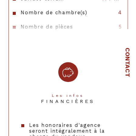
Nombre de chambre(s)
4
Nombre de pièces
5
Nombre de niveaux
1
CONTACT
Nb de salle de bains
1
Mode de chauffage
Electrique
Type de chauffage
Convecteur
Format de chauffage
Individuel
Les infos
FINANCIÈRES
Murs mitoyens
1
Année de construction
1999
Les honoraires d'agence
seront intégralement à la