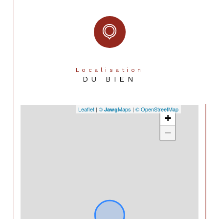
Localisation
DU BIEN
Leaflet
|
©
Maps
|
© OpenStreetMap
Jawg
+
−