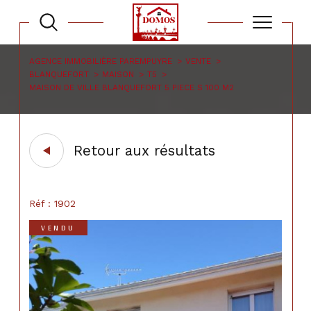
AGENCE IMMOBILIÈRE PAREMPUYRE
VENTE
BLANQUEFORT
MAISON
T5
MAISON DE VILLE BLANQUEFORT 5 PIECE S 100 M2
Retour aux résultats
Réf : 1902
VENDU