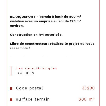
BLANQUEFORT - Terrain à batir de 800 m² 
viabilisé avec un emprise au sol de 173 m² 
environ. 
Construction en R+1 autorisée.
Libre de constructeur : réalisez le projet qui vous 
ressemble !
Un emplacement idéal pour construire votre 
future maison dans un cadre agréable.
Les caractéristiques
Informations sur les risques auxquels ce bien est 
DU BIEN
exposé disponibles sur :
www.georisques.gouv.fr
Code postal
33290
surface terrain
800 m²