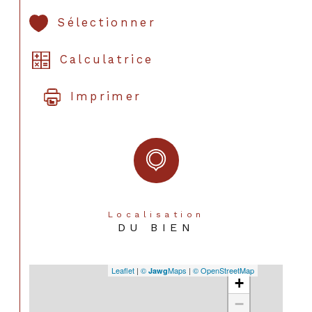
Sélectionner
Calculatrice
Imprimer
Localisation
DU BIEN
Leaflet
|
©
Maps
|
© OpenStreetMap
Jawg
+
−