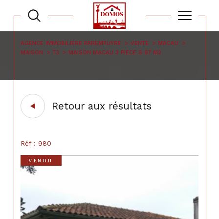
AGENCE IMMOBILIÈRE PAREMPUYRE
VENTE
MACAU
MAISON
T3
MAISON MACAU 3 PIECE S 67 M2
Retour aux résultats
Réf : 980
VENDU