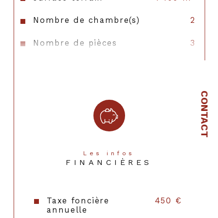
Nombre de chambre(s)
2
Nombre de pièces
3
Nombre de niveaux
1
Nb de salle d'eau
1
CONTACT
Cuisine
Simple
Mode de chauffage
Gaz
Type de chauffage
Radiateur
Les infos
FINANCIÈRES
Format de chauffage
Individuel
Année de construction
1900
Taxe foncière
450 €
annuelle