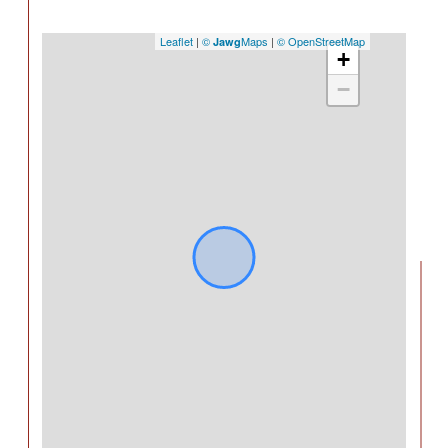
Leaflet
|
©
Maps
|
© OpenStreetMap
Jawg
+
−