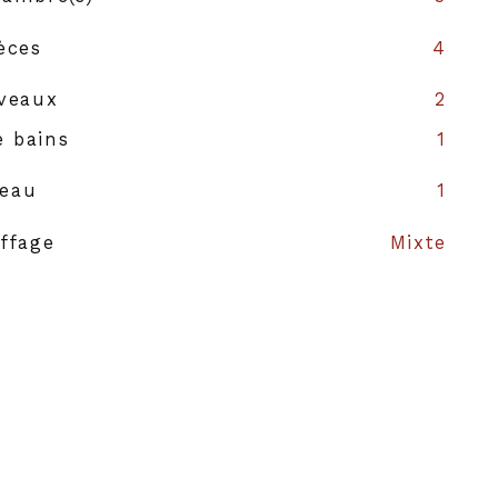
èces
4
veaux
2
e bains
1
'eau
1
ffage
Mixte
ffage
Radiateur
auffage
AUTRE
s
2
struction
1850