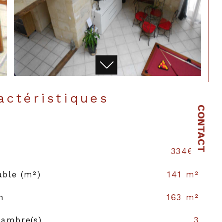
ractéristiques
CONTACT
33460
able (m²)
141 m²
n
163 m²
ambre(s)
3