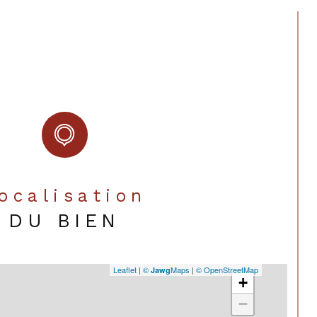
Localisation
DU BIEN
Leaflet
|
©
Maps
|
© OpenStreetMap
Jawg
+
−