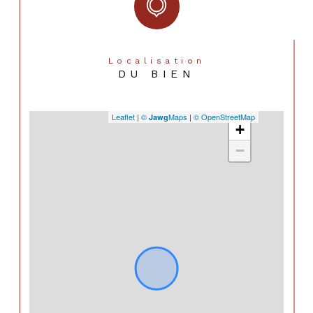
Localisation
DU BIEN
Leaflet
|
©
Maps
|
© OpenStreetMap
Jawg
+
−