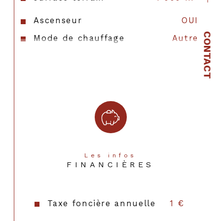
Ascenseur
OUI
CONTACT
Mode de chauffage
Autre
Type de chauffage
Autre
Format de chauffage
AUTRE
Terrain Viabilisé
OUI
Les infos
FINANCIÈRES
Taxe foncière annuelle
1 €