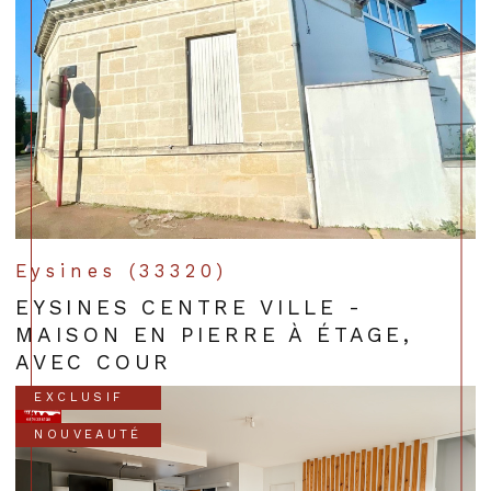
Eysines (33320)
EYSINES CENTRE VILLE -
MAISON EN PIERRE À ÉTAGE,
AVEC COUR
EXCLUSIF
NOUVEAUTÉ