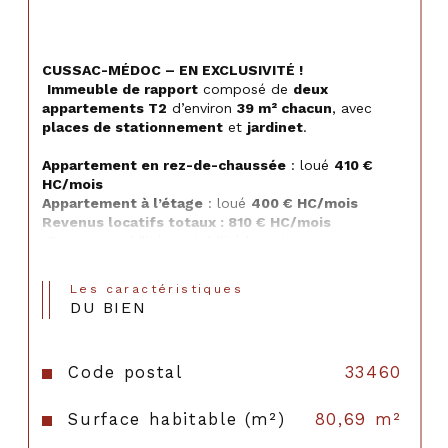
CUSSAC-MÉDOC – EN EXCLUSIVITÉ !
Immeuble de rapport
 composé de 
deux 
appartements T2
 d’environ 
39 m² chacun
, avec 
places de stationnement
 et 
jardinet
.
Appartement en rez-de-chaussée
 : loué 
410 € 
HC/mois
Appartement à l’étage
 : loué 
400 € HC/mois
Revenus locatifs totaux : 810 € HC/mois
 Bonne rentabilité et stabilité locative.
Idéalement situé
Les caractéristiques
 Petite copropriété sans syndic professionnel
DU BIEN
 Investissement sécurisé
SPÉCIAL INVESTISSEUR !
Code postal
33460
Informations sur les risques auxquels ce bien est 
exposé disponibles sur :
www.georisques.gouv.fr
Surface habitable (m²)
80,69 m²