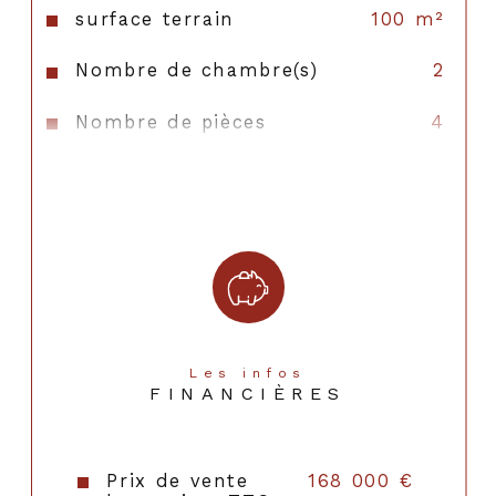
Honoraires à la charge de l’acquéreur
surface terrain
100 m²
Nombre de chambre(s)
2
Nombre de pièces
4
Nombre de niveaux
2
Vue
JARDIN
Nb de salle de bains
2
Cuisine
Américaine
Type de cuisine
SEMI-EQUIPEE
Les infos
FINANCIÈRES
Mode de chauffage
Electrique
Type de chauffage
Convecteur
Prix de vente
168 000 €