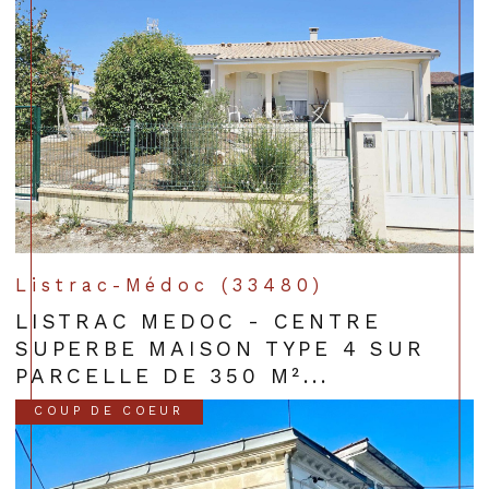
Listrac-Médoc (33480)
LISTRAC MEDOC - CENTRE
SUPERBE MAISON TYPE 4 SUR
PARCELLE DE 350 M²...
COUP DE COEUR