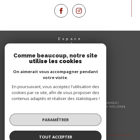
Espace
PROPRIÉTAIRE
Se connecter
Comme beaucoup, notre site
utilise les cookies
On aimerait vous accompagner pendant
votre visite.
En poursuivant, vous acceptez l'utilisation des
cookies par ce site, afin de vous proposer des
contenus adaptés et réaliser des statistiques !
© 2026 | TOUS DROITS RÉSERVÉS | TRADUCTION POWERED BY GOOGLE |
NOS HONORAIRES
PLAN DU SITE
MENTIONS LÉGALES
ADMIN
NOS LIENS
POLITIQUE RGPD
COOKIES
PARAMÉTRER
TOUT ACCEPTER