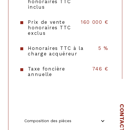
honoraires TTC
Format de chauffage
Individuel
inclus
Terrasse
OUI
Prix de vente
160 000 €
honoraires TTC
exclus
Murs mitoyens
1
Exposition
Sud-Est
Honoraires TTC à la
5 %
charge acquéreur
Année de construction
2007
Taxe foncière
746 €
Terrain piscinable
NON
annuelle
Terrain arboré
NON
Copropriété
NON
CONTACT
Composition des pièces