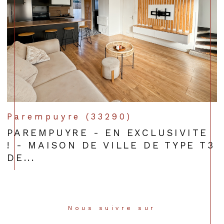
Parempuyre (33290)
PAREMPUYRE - EN EXCLUSIVITE
! - MAISON DE VILLE DE TYPE T3
DE...
Nous suivre sur