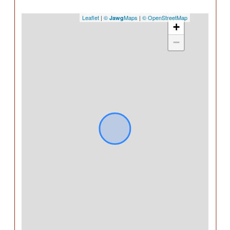
Leaflet
|
©
Maps
|
© OpenStreetMap
Jawg
+
−