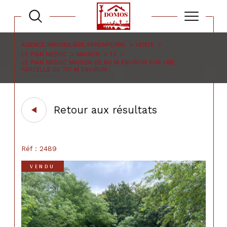
AGENCE IMMOBILIÈRE PAREMPUYRE
VENTE
LE PIAN MEDOC
MAISON
T3
LE PIAN MEDOC MAISON DE 80 M ENVIRON SUR UNE
PARCELLE DE 727 M ENVIRON
Retour aux résultats
Réf : 2489
VENDU