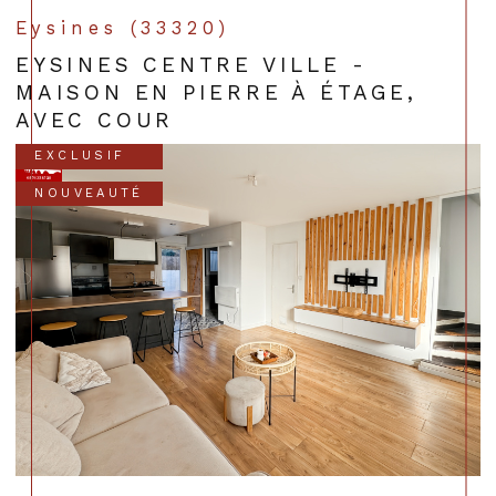
Eysines (33320)
EYSINES CENTRE VILLE -
MAISON EN PIERRE À ÉTAGE,
AVEC COUR
EXCLUSIF
NOUVEAUTÉ