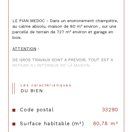
LE PIAN MEDOC - Dans un environement champétre, 
au calme absolu, maison de 80 m² environ , sur une 
parcelle de terrain de 727 m² environ et garage en 
bois.
ATTENTION
 :
DE GROS TRAVAUX SONT A PREVOIR, TOUT EST A 
REFAIRE A L'INTERIEUR DE LA MAISON
Les caractéristiques
Terrain classé en zone naturelle
 : Aucun 
DU BIEN
agrandissement, modification extérieure ou 
démolition n'est autorisé. Le terrain doit être 
maintenu dans son état actuel, sans possibilité 
Code postal
33290
d'aménager des extensions ou d’apporter des 
modifications à la façade.
Surface habitable (m²)
80,78 m²