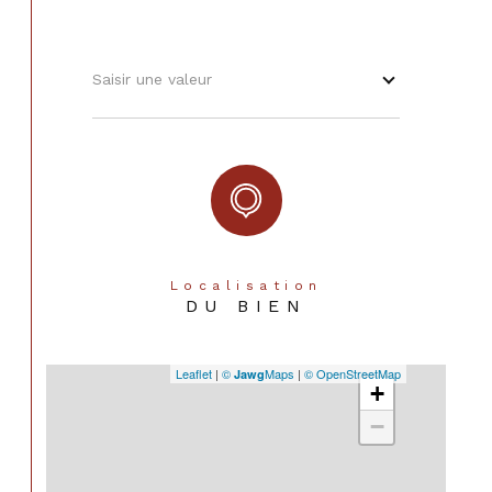
Accès
OUI
Raccordement eau
NON
Saisir une valeur
Raccordement gaz
NON
Raccordement électricité
NON
Raccordement téléphone
NON
Copropriété
NON
Localisation
DU BIEN
Leaflet
|
©
Maps
|
© OpenStreetMap
Jawg
+
−