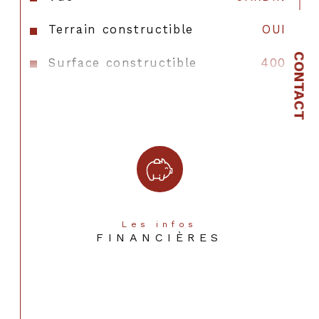
Terrain constructible
OUI
CONTACT
Surface constructible
400
Exposition
Sud-Ouest
Terrain piscinable
OUI
Terrain arboré
OUI
Terrain Viabilisé
NON
Terrain Cloturé
OUI
Les infos
FINANCIÈRES
Terrain divisible
NON
Tout à l'égout
OUI