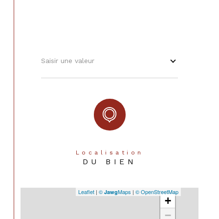
Saisir une valeur
Localisation
DU BIEN
Leaflet
|
©
Maps
|
© OpenStreetMap
Jawg
+
−