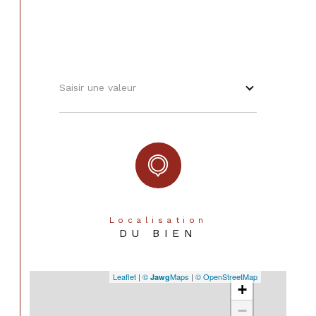
Saisir une valeur
Localisation
DU BIEN
Leaflet
|
©
Maps
|
© OpenStreetMap
Jawg
+
−