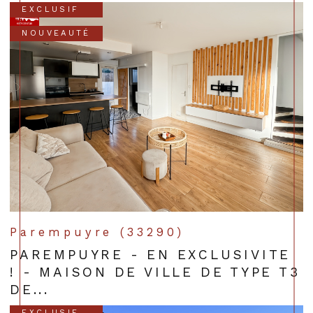
EXCLUSIF
NOUVEAUTÉ
Parempuyre (33290)
PAREMPUYRE - EN EXCLUSIVITE
! - MAISON DE VILLE DE TYPE T3
DE...
EXCLUSIF