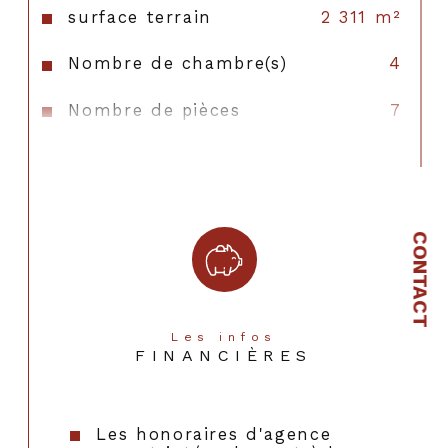
surface terrain
2 311 m²
Nombre de chambre(s)
4
Nombre de pièces
7
Nb de salle de bains
1
Nb de salle d'eau
1
Mode de chauffage
Gaz
CONTACT
Type de chauffage
Radiateur
Format de chauffage
Individuel
Les infos
FINANCIÈRES
Cave
OUI
Année de construction
1990
Les honoraires d'agence