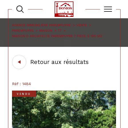
AGENCE IMMOBILIÈRE PAREMPUYRE
VENTE
PAREMPUYRE
MAISON
T7
MAISON D ARCHITECTE PAREMPUYRE 7 PIECE S 185 M2
Retour aux résultats
Réf : 1484
VENDU