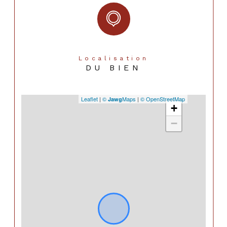
Localisation
DU BIEN
Leaflet
|
©
Maps
|
© OpenStreetMap
Jawg
+
−