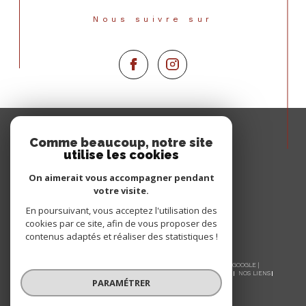
Nous suivre sur
Espace
PROPRIÉTAIRE
Comme beaucoup, notre site
utilise les cookies
Se connecter
On aimerait vous accompagner pendant
votre visite.
En poursuivant, vous acceptez l'utilisation des
cookies par ce site, afin de vous proposer des
contenus adaptés et réaliser des statistiques !
© 2026 | TOUS DROITS RÉSERVÉS | TRADUCTION POWERED BY GOOGLE |
NOS HONORAIRES
PLAN DU SITE
MENTIONS LÉGALES
ADMIN
NOS LIENS
PARAMÉTRER
POLITIQUE RGPD
COOKIES