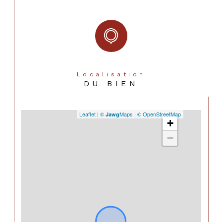
Localisation
DU BIEN
Leaflet
|
©
Maps
|
© OpenStreetMap
Jawg
+
−