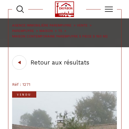
AGENCE IMMOBILIÈRE PAREMPUYRE
VENTE
PAREMPUYRE
MAISON
T5
MAISON CONTEMPORAINE PAREMPUYRE 5 PIECE S 150 M2
Retour aux résultats
Réf : 1271
VENDU