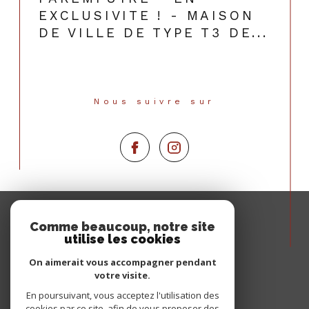
EXCLUSIVITE ! - MAISON
DE VILLE DE TYPE T3 DE...
Nous suivre sur
Espace
PROPRIÉTAIRE
Comme beaucoup, notre site
utilise les cookies
Se connecter
On aimerait vous accompagner pendant
votre visite.
En poursuivant, vous acceptez l'utilisation des
cookies par ce site, afin de vous proposer des