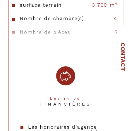
surface terrain
3 700 m²
Nombre de chambre(s)
4
Nombre de pièces
5
CONTACT
Nombre de niveaux
1
Nb de salle de bains
1
Nb de salle d'eau
1
Mode de chauffage
Electrique
Type de chauffage
Au sol
Les infos
FINANCIÈRES
Format de chauffage
Individuel
Nombre de garage
1
Les honoraires d'agence