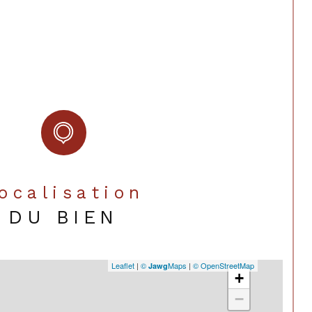
Localisation
DU BIEN
Leaflet
|
©
Maps
|
© OpenStreetMap
Jawg
+
−