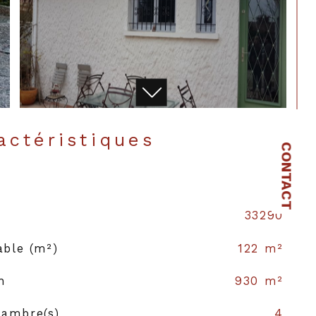
ractéristiques
CONTACT
33290
able (m²)
122 m²
n
930 m²
ambre(s)
4