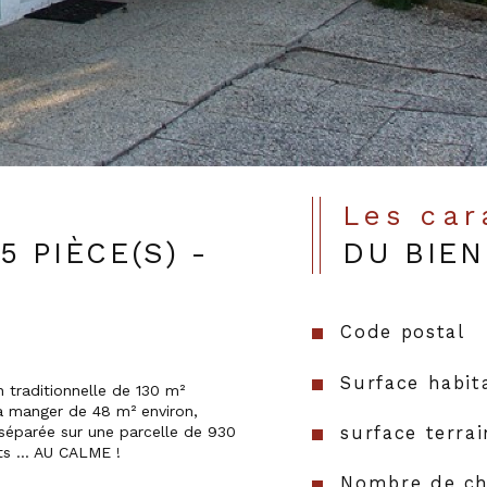
Les ca
 PIÈCE(S) -
DU BIEN
Code postal
Surface habit
à manger de 48 m² environ, 
surface terrai
 séparée sur une parcelle de 930 
s ... AU CALME !

Nombre de ch