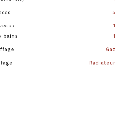
èces
5
veaux
1
e bains
1
ffage
Gaz
ffage
Radiateur
auffage
Individuel
rage
1
struction
1974
NON