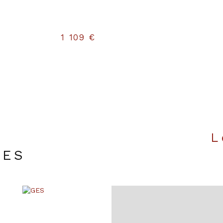
1 109 €
UES