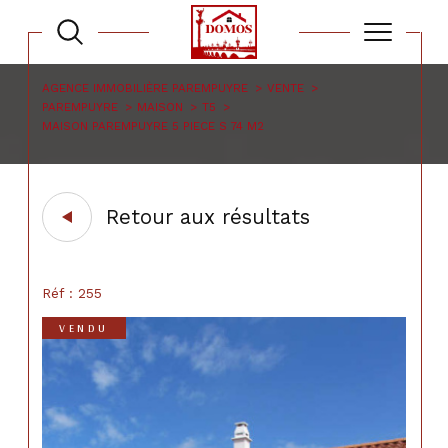
AGENCE IMMOBILIÈRE PAREMPUYRE
VENTE
PAREMPUYRE
MAISON
T5
MAISON PAREMPUYRE 5 PIECE S 74 M2
Retour aux résultats
Réf : 255
VENDU