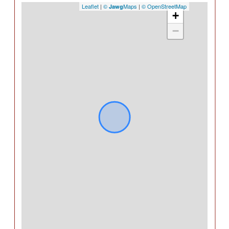
Leaflet
|
©
Maps
|
© OpenStreetMap
Jawg
+
−