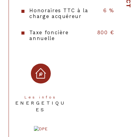
Exposition
Est-Ouest
Honoraires TTC à la
6 %
charge acquéreur
Année de construction
1930
Copropriété
NON
Taxe foncière
800 €
annuelle
Les infos
ENERGETIQU
ES