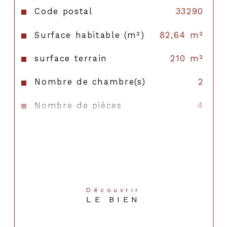
Code postal
33290
Surface habitable (m²)
82,64 m²
surface terrain
210 m²
Nombre de chambre(s)
2
Nombre de pièces
4
Nombre de niveaux
1
Ascenseur
NON
Vue
JARDIN
Découvrir
Nb de salle d'eau
1
LE BIEN
Cuisine
Séparée