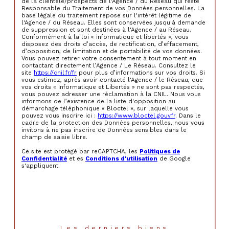
de la clientèle/prospects de l'Agence / du Réseau qui reste
Responsable du Traitement de vos Données personnelles. La
base légale du traitement repose sur l'intérêt légitime de
l'Agence / du Réseau. Elles sont conservées jusqu'à demande
de suppression et sont destinées à l'Agence / au Réseau.
Conformément à la loi « informatique et libertés », vous
disposez des droits d’accès, de rectification, d’effacement,
d’opposition, de limitation et de portabilité de vos données.
Vous pouvez retirer votre consentement à tout moment en
contactant directement l’Agence / Le Réseau. Consultez le
site
https://cnil.fr/fr
pour plus d’informations sur vos droits. Si
vous estimez, après avoir contacté l'Agence / le Réseau, que
vos droits « Informatique et Libertés » ne sont pas respectés,
vous pouvez adresser une réclamation à la CNIL. Nous vous
informons de l’existence de la liste d'opposition au
démarchage téléphonique « Bloctel », sur laquelle vous
pouvez vous inscrire ici :
https://www.bloctel.gouv.fr
. Dans le
cadre de la protection des Données personnelles, nous vous
invitons à ne pas inscrire de Données sensibles dans le
champ de saisie libre.
Ce site est protégé par reCAPTCHA, les
Politiques de
Confidentialité
et es
Conditions d'utilisation
de Google
s'appliquent.
Les derniers biens