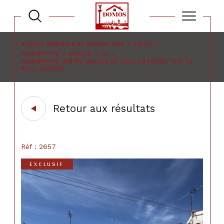
AGENCE IMMOBILIÈRE PAREMPUYRE
VENTE
PAREMPUYRE
MAISON
T4
PAREMPUYRE CENTRE MAISON DE VILLE EN PIERRE TYPE T3
AVEC JARDINET
Retour aux résultats
Réf : 2657
EXCLUSIF