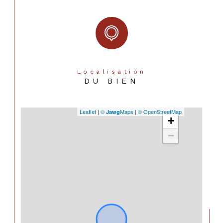
Localisation
DU BIEN
Leaflet
|
©
Maps
|
© OpenStreetMap
Jawg
+
−