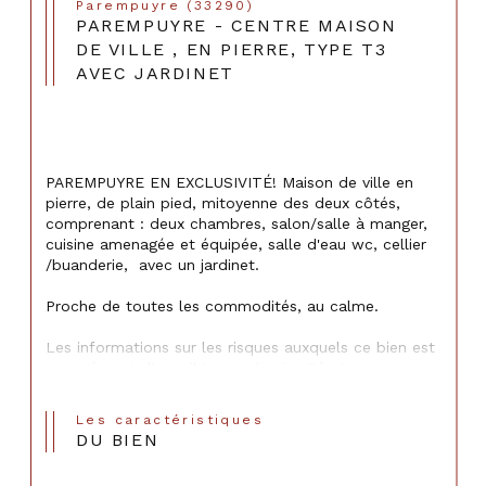
Parempuyre (33290)
PAREMPUYRE - CENTRE MAISON
DE VILLE , EN PIERRE, TYPE T3
AVEC JARDINET
PAREMPUYRE EN EXCLUSIVITÉ! Maison de ville en 
pierre, de plain pied, mitoyenne des deux côtés, 
comprenant : deux chambres, salon/salle à manger, 
cuisine amenagée et équipée, salle d'eau wc, cellier 
/buanderie,  avec un jardinet.
Proche de toutes les commodités, au calme.
Les informations sur les risques auxquels ce bien est 
exposé sont disponibles sur le site Géorisques : 
www.georisques.gouv.fr.
Les caractéristiques
DU BIEN