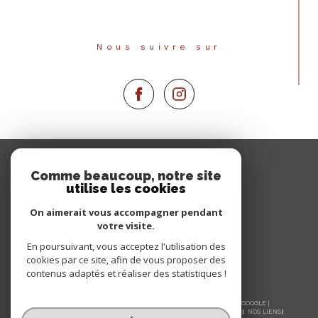
Nous suivre sur
Espace
PROPRIÉTAIRE
Comme beaucoup, notre site
utilise les cookies
Se connecter
On aimerait vous accompagner pendant
votre visite.
En poursuivant, vous acceptez l'utilisation des
cookies par ce site, afin de vous proposer des
contenus adaptés et réaliser des statistiques !
© 2026 | TOUS DROITS RÉSERVÉS | TRADUCTION POWERED BY GOOGLE |
NOS HONORAIRES
PLAN DU SITE
MENTIONS LÉGALES
ADMIN
NOS LIENS