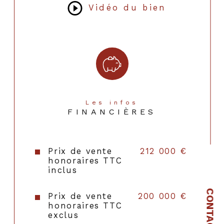
Vidéo du bien
Type de cuisine
Equipée
Mode de chauffage
Gaz de ville
Type de
TRAD_TYPE_CHAUFF_CHAUDI
chauffage
Format de chauffage
Individuel
Les infos
FINANCIÈRES
Interphone
NON
Visiophone
NON
Prix de vente
212 000 €
honoraires TTC
Terrasse
OUI
inclus
Murs mitoyens
2
CONTACT
Prix de vente
200 000 €
honoraires TTC
Cave
NON
exclus