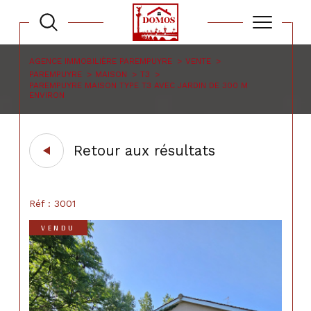
AGENCE IMMOBILIÈRE PAREMPUYRE
VENTE
PAREMPUYRE
MAISON
T3
PAREMPUYRE MAISON TYPE T3 AVEC JARDIN DE 300 M
ENVIRON
Retour aux résultats
Réf : 3001
VENDU