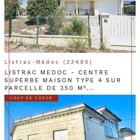
Listrac-Médoc (33480)
LISTRAC MEDOC - CENTRE
SUPERBE MAISON TYPE 4 SUR
PARCELLE DE 350 M²...
COUP DE COEUR