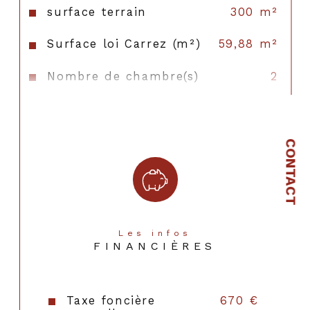
surface terrain
300 m²
Surface loi Carrez (m²)
59,88 m²
Nombre de chambre(s)
2
Nombre de pièces
3
Nombre de niveaux
1
CONTACT
Vue
JARDIN
Nb de salle de bains
1
Cuisine
Américaine
Les infos
FINANCIÈRES
Type de cuisine
SEMI-EQUIPEE
Mode de chauffage
Electrique
Taxe foncière
670 €