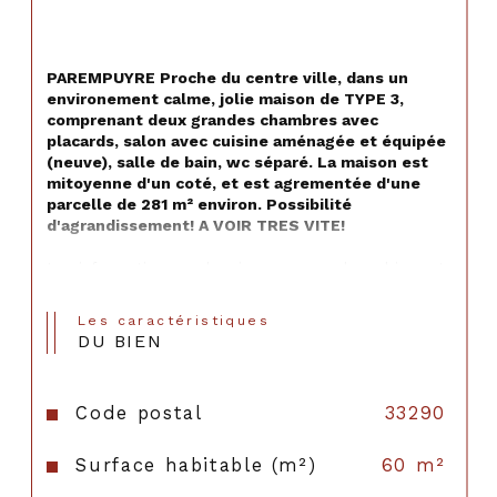
PAREMPUYRE Proche du centre ville, dans un 
environement calme, jolie maison de TYPE 3, 
comprenant deux grandes chambres avec 
placards, salon avec cuisine aménagée et équipée 
(neuve), salle de bain, wc séparé. La maison est 
mitoyenne d'un coté, et est agrementée d'une 
parcelle de 281 m² environ. Possibilité 
d'agrandissement! A VOIR TRES VITE!
Les informations sur les risques auxquels ce bien est 
exposé sont disponibles sur le site 
Géorisques
Les caractéristiques
DU BIEN
Code postal
33290
Surface habitable (m²)
60 m²