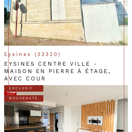
Eysines (33320)
EYSINES CENTRE VILLE -
MAISON EN PIERRE À ÉTAGE,
AVEC COUR
EXCLUSIF
NOUVEAUTÉ