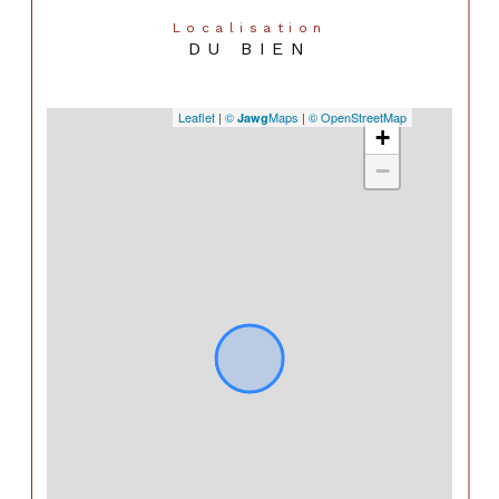
Localisation
DU BIEN
Leaflet
|
©
Maps
|
© OpenStreetMap
Jawg
+
−