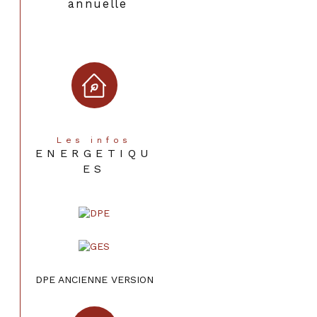
annuelle
Type de chauffage
Radiateur
Format de chauffage
Individuel
Terrasse
OUI
Murs mitoyens
1
Les infos
Nombre de parking
2
ENERGETIQU
ES
Exposition
Est-Ouest
Année de construction
1999
Terrain piscinable
OUI
Terrain arboré
NON
DPE ANCIENNE VERSION
Copropriété
NON